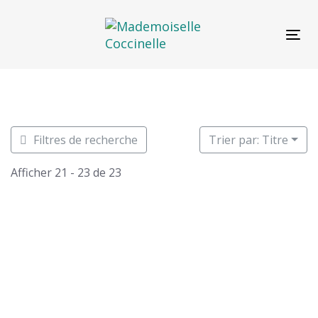
Skip
Skip
links
to
Tog
primary
navigation
Skip
to
content
Filtres de recherche
Trier par: Titre
Afficher 21 - 23 de 23