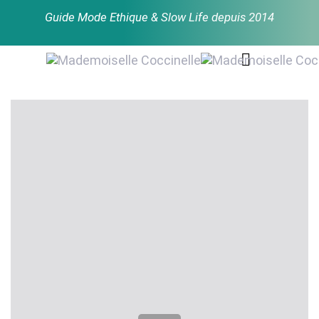
Skip
Skip
Guide Mode Ethique & Slow Life depuis 2014
links
to
primary
navigation
Skip
to
Post
content
navigation