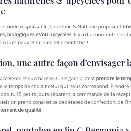
res naturelles & upcyclées pour
le
e mode responsable, Lauréline & Nathalie proposent
une
es, biologiques et/ou upcyclées
. Il y a du choix entre les 
io lumineux et la laine tellement chic !
ion, une autre façon d’envisager 
ccélérée et surchargée, C.Bergamia, c’est
prendre le tem
e le temps de choisir celui qui nous correspond. Prendre 
c soin. 15 petits jours séparent la commande de la récep
uels on prend conscience des étapes de confection, de l’
êtement de qualité
.
rel, pantalon en lin C.Bergamia x