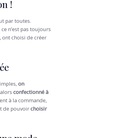
on !
ut par toutes.
 ce n’est pas toujours
, ont choisi de créer
sée
simples,
on
 alors
confectionné à
ment à la commande,
nt de pouvoir
choisir