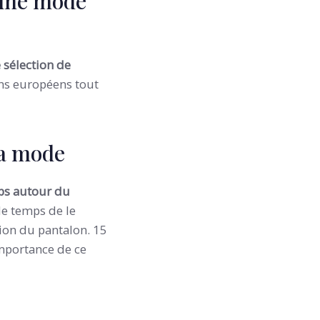
 une mode
 sélection de
lins européens tout
la mode
ps autour du
le temps de le
tion du pantalon. 15
importance de ce