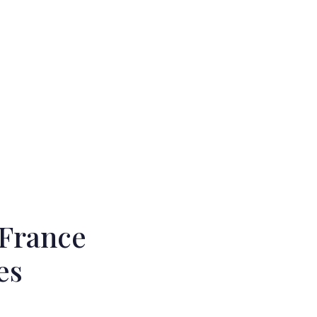
 France
es