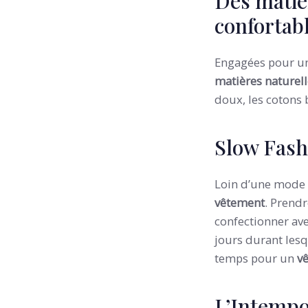
Des matiè
confortab
Engagées pour un
matières naturell
doux, les cotons b
Slow Fash
Loin d’une mode a
vêtement
. Prendr
confectionner ave
jours durant lesq
temps pour un
v
L’Intempo