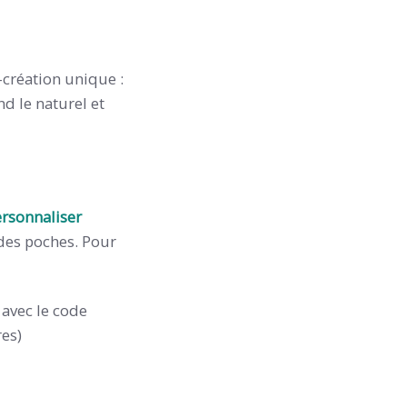
création unique :
nd le naturel et
rsonnaliser
 des poches. Pour
avec le code
res)