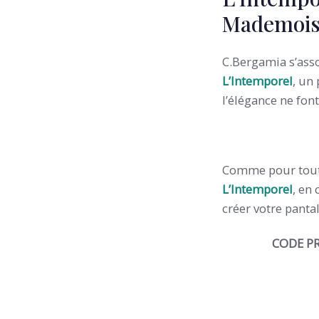
Mademoise
C.Bergamia s’ass
L’Intemporel
, un
l’élégance ne fon
Comme pour toutes
L’Intemporel
, en
créer votre panta
CODE P