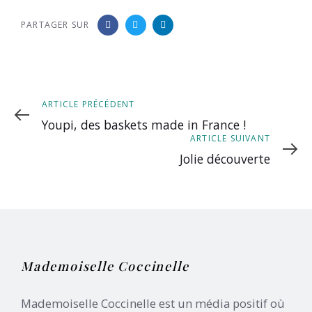
PARTAGER SUR
Article
ARTICLE PRÉCÉDENT
précédent
Youpi, des baskets made in France !
Article
ARTICLE SUIVANT
suivant
Jolie découverte
Mademoiselle Coccinelle
Mademoiselle Coccinelle est un média positif où