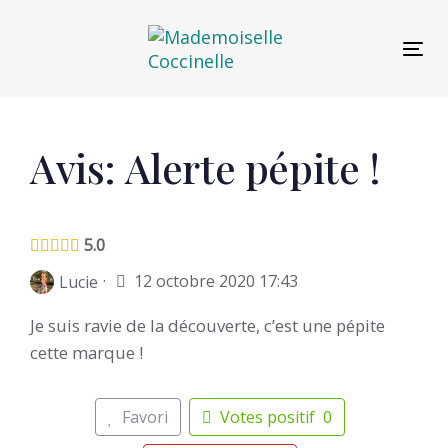
Skip
Skip
links
to
Tog
primary
navigation
Skip
to
Post
Avis: Alerte pépite !
content
navigation
5.0
·
12 octobre 2020 17:43
Lucie
Je suis ravie de la découverte, c’est une pépite
cette marque !
Favori
Votes positif
0