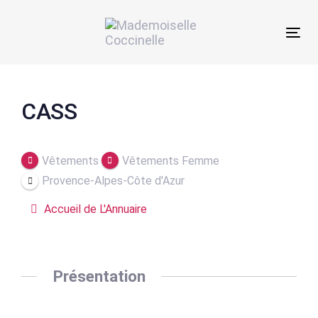
Skip
Skip
links
to
Tog
primary
navigation
Skip
Post
to
CASS
content
navigation
Vêtements
Vêtements Femme
Provence-Alpes-Côte d'Azur
Accueil de L'Annuaire
Présentation