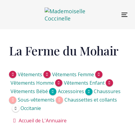
Skip
Skip
links
to
Tog
primary
navigation
Skip
to
Post
La Ferme du Mohair
content
navigation
Vêtements
Vêtements Femme
Vêtements Homme
Vêtements Enfant
Vêtements Bébé
Accessoires
Chaussures
Sous-vêtements
Chaussettes et collants
Occitanie
Accueil de L'Annuaire