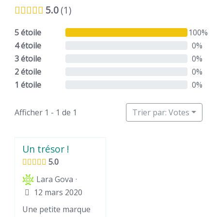
5.0
1
5 étoile
100%
4 étoile
0%
3 étoile
0%
2 étoile
0%
1 étoile
0%
Afficher 1 - 1 de 1
Trier par: Votes
dans lesquelles je
Un trésor !
me sens hyper à
5.0
l’aise, parfait pour
·
Lara Gova
aller au bureau. Et
12 mars 2020
les pièces que j’ai
(combinaison, panta
Une petite marque