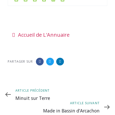
Accueil de L'Annuaire
PARTAGER SUR
Article
ARTICLE PRÉCÉDENT
précédent
Minuit sur Terre
Article
ARTICLE SUIVANT
suivant
Made in Bassin d’Arcachon