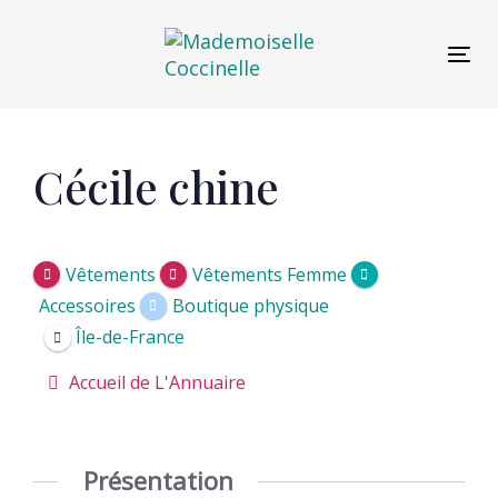
Skip
Skip
links
to
Tog
primary
navigation
Skip
to
Post
Cécile chine
content
navigation
Vêtements
Vêtements Femme
Accessoires
Boutique physique
Île-de-France
Accueil de L'Annuaire
Présentation