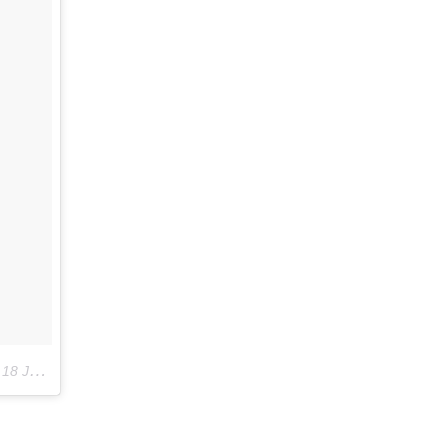
e
18 Janv. 2018 à 11 :50 PST