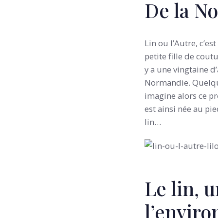
De la No
Lin ou l’Autre, c’es
petite fille de cout
y a une vingtaine d
Normandie. Quelque
imagine alors ce pr
est ainsi née au pi
lin…
Le lin, 
l’envir