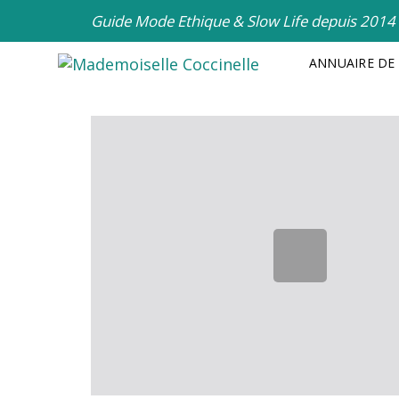
Skip
Skip
Guide Mode Ethique & Slow Life depuis 2014
links
to
primary
ANNUAIRE DE
navigation
Skip
Post
to
content
navigati