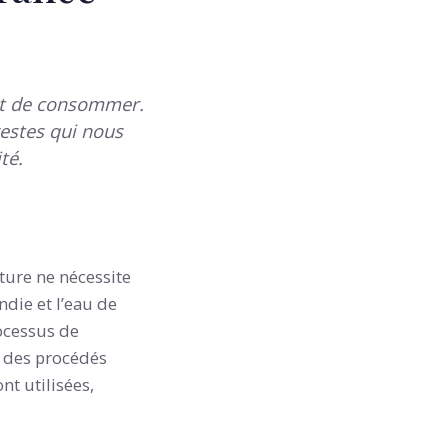
 et de consommer.
gestes qui nous
té.
lture ne nécessite
die et l’eau de
rocessus de
 à des procédés
nt utilisées,