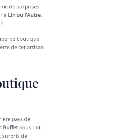
eine de surprises
er à
Lin ou l’Autre
,
in.
 superbe boutique
erte de cet artisan
outique
rrière pays de
c Buffet
nous ont
 surpris de